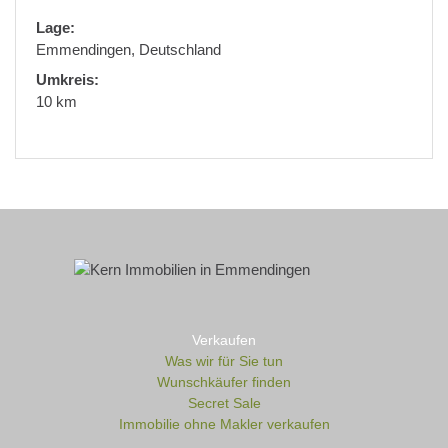
Lage:
Emmendingen, Deutschland
Umkreis:
10 km
Verkaufen
Was wir für Sie tun
Wunschkäufer finden
Secret Sale
Immobilie ohne Makler verkaufen