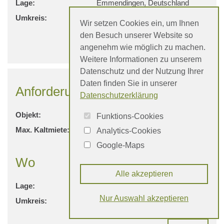
Lage:
Emmendingen, Deutschland
Umkreis:
5 km
Wir setzen Cookies ein, um Ihnen
den Besuch unserer Website so
Kontakt
angenehm wie möglich zu machen.
Weitere Informationen zu unserem
Datenschutz und der Nutzung Ihrer
Daten finden Sie in unserer
Anforderungen
Datenschutzerklärung
Objekt:
Wohnung
Funktions-Cookies
Max. Kaltmiete:
1.250 €
Analytics-Cookies
Google-Maps
Wo
Alle akzeptieren
Lage:
Teningen, Deutschland
Nur Auswahl akzeptieren
Umkreis:
15 km