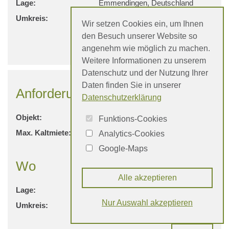
Lage:
Emmendingen, Deutschland
Umkreis:
5 km
Wir setzen Cookies ein, um Ihnen
den Besuch unserer Website so
Kontakt
angenehm wie möglich zu machen.
Weitere Informationen zu unserem
Datenschutz und der Nutzung Ihrer
Daten finden Sie in unserer
Anforderungen
Datenschutzerklärung
Objekt:
Wohnung
Funktions-Cookies
Max. Kaltmiete:
1.250 €
Analytics-Cookies
Google-Maps
Wo
Alle akzeptieren
Lage:
Teningen, Deutschland
Nur Auswahl akzeptieren
Umkreis:
15 km