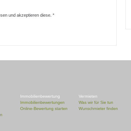
sen und akzeptieren diese.
*
Immobilienbewertung
Vermieten
Immobilienbewertungen
Was wir für Sie tun
Online-Bewertung starten
Wunschmieter finden
en