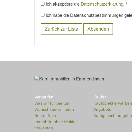
Ich akzeptiere die
Datenschutzerklärung
.
*
Ich habe die Datenschutzbestimmungen gele
Zurück zur Liste
Verkaufen
Kaufen
Was wir für Sie tun
Kaufobjekt erwerben
Wunschkäufer finden
Angebote
Secret Sale
Kaufgesuch aufgeb
Immobilie ohne Makler
verkaufen