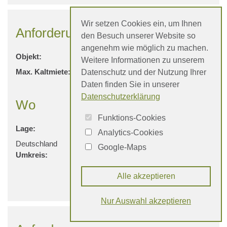
Wir setzen Cookies ein, um Ihnen
Anforderungen
den Besuch unserer Website so
angenehm wie möglich zu machen.
Objekt:
Wohnung
Weitere Informationen zu unserem
Max. Kaltmiete:
1.200 €
Datenschutz und der Nutzung Ihrer
Daten finden Sie in unserer
Datenschutzerklärung
Wo
Funktions-Cookies
Lage:
Freiburg im Breisgau,
Analytics-Cookies
Deutschland
Google-Maps
Umkreis:
25 km
Alle akzeptieren
Kontakt
Nur Auswahl akzeptieren